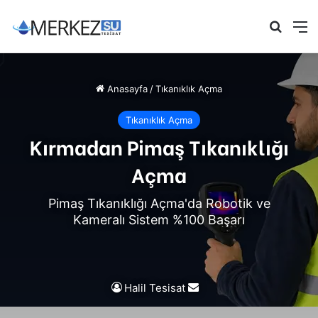
Arama 
M
Anasayfa
/
Tıkanıklık Açma
Tıkanıklık Açma
Kırmadan Pimaş Tıkanıklığı
Açma
Pimaş Tıkanıklığı Açma'da Robotik ve
Kameralı Sistem %100 Başarı
Bir
Halil Tesisat
e-