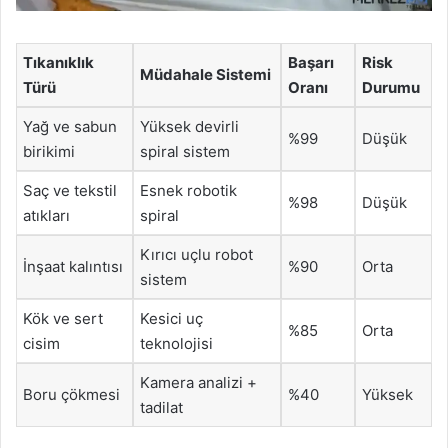
Tıkanıklık
Başarı
Risk
Müdahale Sistemi
Türü
Oranı
Durumu
Yağ ve sabun
Yüksek devirli
%99
Düşük
birikimi
spiral sistem
Saç ve tekstil
Esnek robotik
%98
Düşük
atıkları
spiral
Kırıcı uçlu robot
İnşaat kalıntısı
%90
Orta
sistem
Kök ve sert
Kesici uç
%85
Orta
cisim
teknolojisi
Kamera analizi +
Boru çökmesi
%40
Yüksek
tadilat