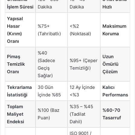
İşlem Süresi
Dakika
Dakika
Hızlı
Yapısal
Hasar
%75+
<%2
Maksimum
(Kırım)
(Tahribatlı)
(Noktasal)
Koruma
Oranı
%40
Pimaş
Uzun
(Sadece
%95+ (Çeper
Temizlik
Ömürlü
Geçiş
Temizliği)
Oranı
Çözüm
Sağlar)
Tekrarlama
30 Gün
12 Ay İçinde
Kalıcı
İstatistiği
İçinde %65
<%3
Performans
Toplam
%35 – %45
%100 (Baz
%60-70
Maliyet
(Tadilat
Puan)
Tasarruf
Endeksi
Dahil)
ISO 9001 /