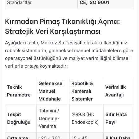
Standartlar
CE, ISO 9001
Kırmadan Pimaş Tıkanıklığı Açma:
Stratejik Veri Karşılaştırması
Aşağıdaki tablo, Merkez Su Tesisatı olarak kullandığımız
robotik sistemlerin, geleneksel manuel müdahalelere göre
operasyonel üstünlüğünü ve maliyet verimliliğini bilimsel
verilerle ortaya koymaktadır:
Geleneksel
Robotik &
Teknik
Verimlilik
Manuel
Kameralı
Parametre
Avantajı
Müdahale
Sistemler
Tahmini /
Tespit
%99.8 (HD
Sıfır Hata
Deneme-
Doğruluğu
Endoskopik)
Payı
Yanılma
Ortalama
120 – 360
15 – 45
8 Kat Daha