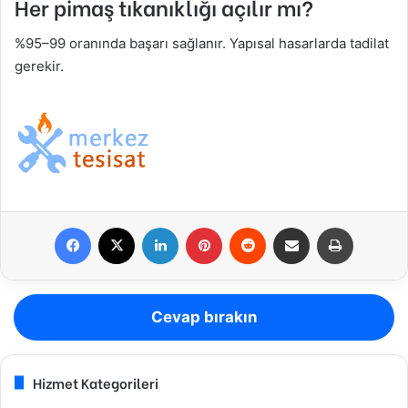
Her pimaş tıkanıklığı açılır mı?
%95–99 oranında başarı sağlanır. Yapısal hasarlarda tadilat
gerekir.
Facebook
X
LinkedIn
Pinterest
Reddit
E-Posta ile paylaş
Yazdır
Cevap bırakın
Hizmet Kategorileri