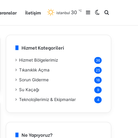
℃
eranslar
İletişim
30
Kenar Bölmesi
Dış görünümü de
Arama yap ..
istanbul
Hizmet Kategorileri
Hizmet Bölgelerimiz
36
Tıkanıklık Açma
25
Sorun Giderme
18
Su Kaçağı
9
Teknolojilerimiz & Ekipmanlar
4
Ne Yapıyoruz?