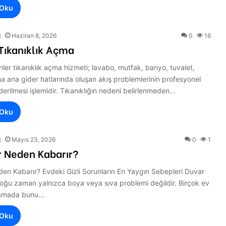
 Oku
t
Haziran 8, 2026
0
16
Tıkanıklık Açma
nler tıkanıklık açma hizmeti; lavabo, mutfak, banyo, tuvalet,
a ana gider hatlarında oluşan akış problemlerinin profesyonel
iderilmesi işlemidir. Tıkanıklığın nedeni belirlenmeden…
 Oku
t
Mayıs 23, 2026
0
1
r Neden Kabarır?
en Kabarır? Evdeki Gizli Sorunların En Yaygın Sebepleri Duvar
oğu zaman yalnızca boya veya sıva problemi değildir. Birçok ev
aşamada bunu…
 Oku