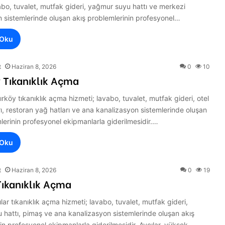
abo, tuvalet, mutfak gideri, yağmur suyu hattı ve merkezi
 sistemlerinde oluşan akış problemlerinin profesyonel…
 Oku
t
Haziran 8, 2026
0
10
 Tıkanıklık Açma
ırköy tıkanıklık açma hizmeti; lavabo, tuvalet, mutfak gideri, otel
rı, restoran yağ hatları ve ana kanalizasyon sistemlerinde oluşan
lerinin profesyonel ekipmanlarla giderilmesidir.…
 Oku
t
Haziran 8, 2026
0
19
Tıkanıklık Açma
ılar tıkanıklık açma hizmeti; lavabo, tuvalet, mutfak gideri,
hattı, pimaş ve ana kanalizasyon sistemlerinde oluşan akış
in profesyonel ekipmanlarla giderilmesidir. Avcılar, yüksek…