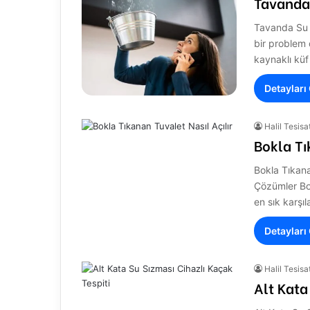
Tavanda 
Tavanda Su K
bir problem
kaynaklı kü
Detayları
Halil Tesisa
Bokla Tı
Bokla Tıkana
Çözümler Bok
en sık karşıl
Detayları
Halil Tesisa
Alt Kata