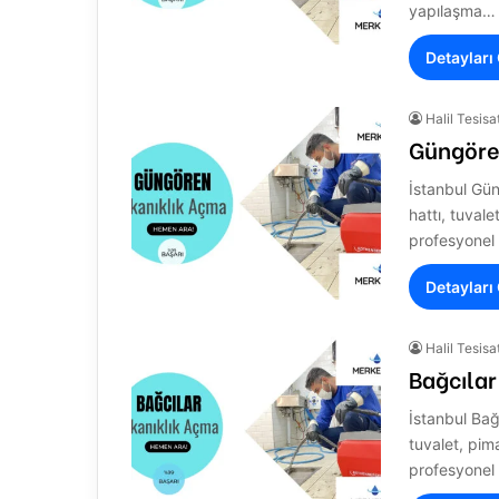
yapılaşma…
Detayları
Halil Tesisa
Güngöre
İstanbul Gün
hattı, tuval
profesyonel 
Detayları
Halil Tesisa
Bağcılar
İstanbul Bağ
tuvalet, pim
profesyonel 