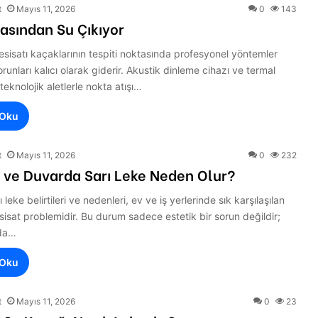
t
Mayıs 11, 2026
0
143
asından Su Çıkıyor
sisatı kaçaklarının tespiti noktasında profesyonel yöntemler
orunları kalıcı olarak giderir. Akustik dinleme cihazı ve termal
teknolojik aletlerle nokta atışı…
 Oku
t
Mayıs 11, 2026
0
232
 ve Duvarda Sarı Leke Neden Olur?
leke belirtileri ve nedenleri, ev ve iş yerlerinde sık karşılaşılan
esisat problemidir. Bu durum sadece estetik bir sorun değildir;
da…
 Oku
t
Mayıs 11, 2026
0
23