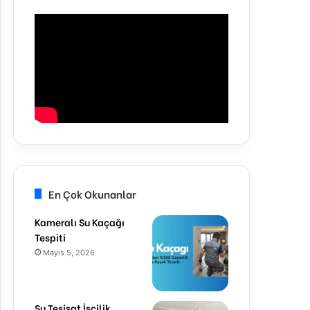
En Çok Okunanlar
Kameralı Su Kaçağı
Tespiti
Mayıs 5, 2026
Su Tesisat İşçilik