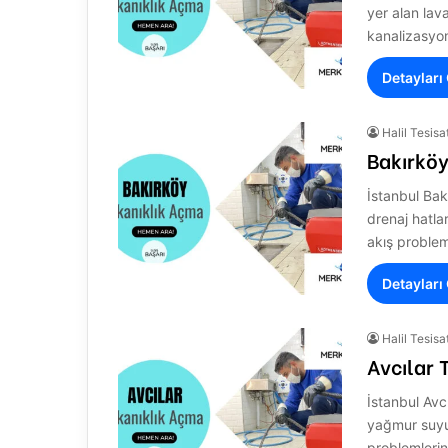
yer alan lav
kanalizasyon
Detayları
Halil Tesisa
Bakırköy
İstanbul Bak
drenaj hatla
akış problem
Detayları
Halil Tesisa
Avcılar 
İstanbul Avc
yağmur suyu 
problemlerin