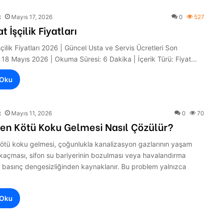
t
Mayıs 17, 2026
0
527
t İşçilik Fiyatları
şçilik Fiyatları 2026 | Güncel Usta ve Servis Ücretleri Son
 18 Mayıs 2026 | Okuma Süresi: 6 Dakika | İçerik Türü: Fiyat…
 Oku
t
Mayıs 11, 2026
0
70
ten Kötü Koku Gelmesi Nasıl Çözülür?
kötü koku gelmesi, çoğunlukla kanalizasyon gazlarının yaşam
 kaçması, sifon su bariyerinin bozulması veya havalandırma
 basınç dengesizliğinden kaynaklanır. Bu problem yalnızca
 Oku