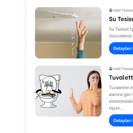
Halil Tesisa
Su Tesisa
Su Tesisat İ
Güncelleme:
Detayları
Halil Tesisa
Tuvalet
Tuvaletten 
alanına geri
sistemindeki
hijyen…
Detayları