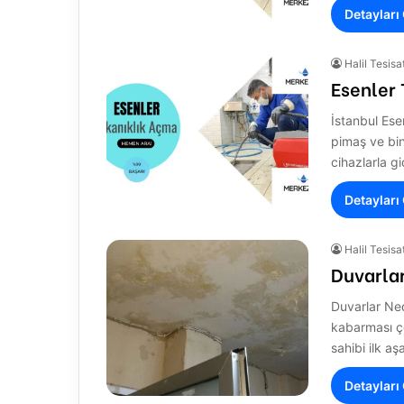
Detayları
Halil Tesisa
Esenler 
İstanbul Ese
pimaş ve bin
cihazlarla g
Detayları
Halil Tesisa
Duvarla
Duvarlar Ned
kabarması ç
sahibi ilk 
Detayları