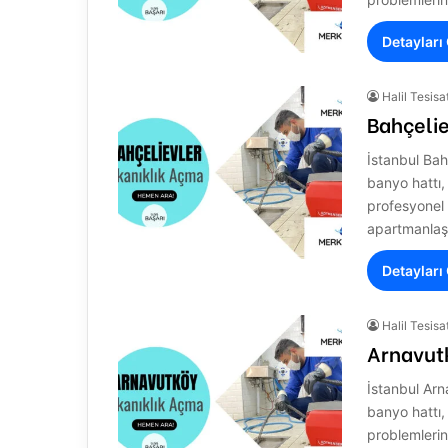
Detayları
Halil Tesisa
Bahçelie
İstanbul Bah
banyo hattı,
profesyonel 
apartmanl
Detayları
Halil Tesisa
Arnavut
İstanbul Arn
banyo hattı,
problemlerin