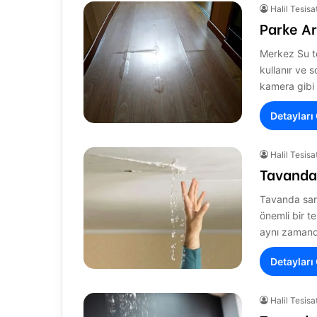
Halil Tesisa
Parke Ar
Merkez Su te
kullanır ve s
kamera gibi 
Detayları
Halil Tesisa
Tavanda
Tavanda sarı 
önemli bir t
aynı zaman
Detayları
Halil Tesisa