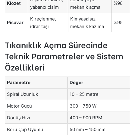
Klozet
%98
yabancı cisim
mekanik açma
Kireçlenme,
Kimyasalsız
Pisuvar
%95
idrar taşı
mekanik kazıma
Tıkanıklık Açma Sürecinde
Teknik Parametreler ve Sistem
Özellikleri
Parametre
Değer
Spiral Uzunluk
10 – 25 metre
Motor Gücü
300 – 750 W
Dönüş Hızı
400 – 900 RPM
Boru Çap Uyumu
50 mm – 150 mm