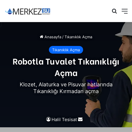
Arama 
M
Anasayfa
/
Tıkanıklık Açma
Tıkanıklık Açma
Robotla Tuvalet Tıkanıklığı
Açma
Klozet, Alaturka ve Pisuvar hatlarında
Tıkanıklığı Kırmadan açma
Bir
Halil Tesisat
e-