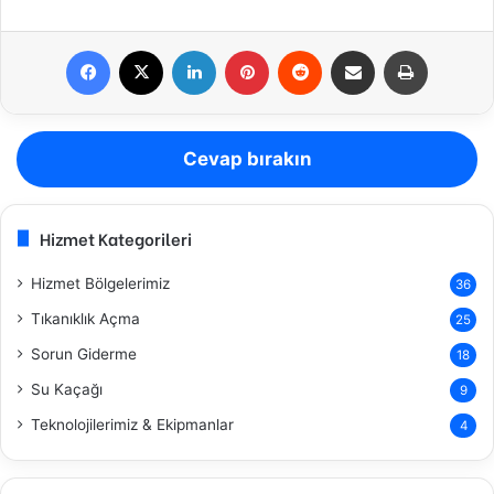
Facebook
X
LinkedIn
Pinterest
Reddit
E-Posta ile paylaş
Yazdır
Cevap bırakın
Hizmet Kategorileri
Hizmet Bölgelerimiz
36
Tıkanıklık Açma
25
Sorun Giderme
18
Su Kaçağı
9
Teknolojilerimiz & Ekipmanlar
4