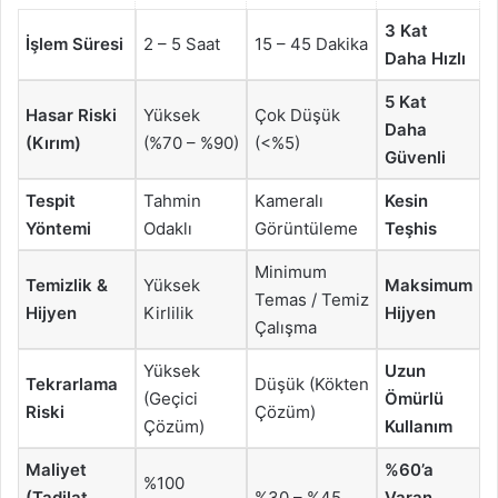
3 Kat
İşlem Süresi
2 – 5 Saat
15 – 45 Dakika
Daha Hızlı
5 Kat
Hasar Riski
Yüksek
Çok Düşük
Daha
(Kırım)
(%70 – %90)
(<%5)
Güvenli
Tespit
Tahmin
Kameralı
Kesin
Yöntemi
Odaklı
Görüntüleme
Teşhis
Minimum
Temizlik &
Yüksek
Maksimum
Temas / Temiz
Hijyen
Kirlilik
Hijyen
Çalışma
Yüksek
Uzun
Tekrarlama
Düşük (Kökten
(Geçici
Ömürlü
Riski
Çözüm)
Çözüm)
Kullanım
Maliyet
%60’a
%100
(Tadilat
%30 – %45
Varan