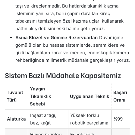
taşı ve kireçlenmedir. Bu hatlarda tıkanıklık açma
işleminin yanı sıra, boru çapını daraltan kireç
tabakasını temizleyen özel kazıma uçları kullanarak
hattın akış debisini eski haline getiriyoruz.
Asma Klozet ve Gömme Rezervuarlar:
Duvar içine
gömülü olan bu hassas sistemlerde, seramiklere ve
gizli bağlantılara zarar vermeden, endoskopik kamera
rehberliğinde milimetrik müdahale gerçekleştiriyoruz.
Sistem Bazlı Müdahale Kapasitemiz
Yaygın
Tuvalet
Başarı
Tıkanıklık
Uygulanan Teknik
Türü
Oranı
Sebebi
İnşaat artığı,
Yüksek torklu
Alaturka
%99
bez, kağıt
robotik parçalama
Hijyen ürünleri,
Esnek yaylı