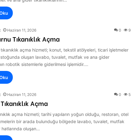
 Oku
t
Haziran 11, 2026
0
9
rnu Tıkanıklık Açma
ıkanıklık açma hizmeti; konut, tekstil atölyeleri, ticari işletmeler
 stoğunda oluşan lavabo, tuvalet, mutfak ve ana gider
ının robotik sistemlerle giderilmesi işlemidir.…
 Oku
t
Haziran 11, 2026
0
5
 Tıkanıklık Açma
nıklık açma hizmeti; tarihi yapıların yoğun olduğu, restoran, otel
letmelerin bir arada bulunduğu bölgede lavabo, tuvalet, mutfak
r hatlarında oluşan…