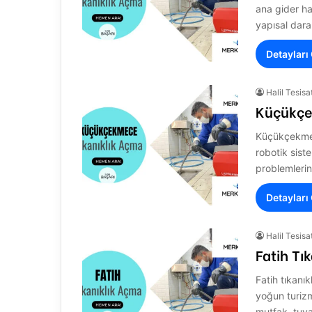
ana gider ha
yapısal dara
Detayları
Halil Tesisa
Küçükçe
Küçükçekmece
robotik sist
problemlerin
Detayları
Halil Tesisa
Fatih Tı
Fatih tıkanı
yoğun turizm
mutfak, tuva