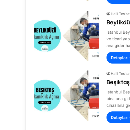
Halil Tesisa
Beylikdü
İstanbul Bey
ve ticari ya
ana gider hat
Detayları
Halil Tesisa
Beşiktaş
İstanbul Beş
bina ana gid
cihazlarla g
Detayları