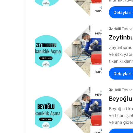
Detayları
Halil Tesisa
Zeytinbu
Zeytinburnu t
ve eski yapı
tıkanıklıklar
Detayları
Halil Tesisa
Beyoğlu
Beyoğlu tıka
ve ticari iş
ve ana gide