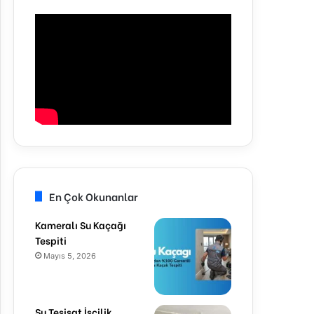
En Çok Okunanlar
Kameralı Su Kaçağı
Tespiti
Mayıs 5, 2026
Su Tesisat İşçilik