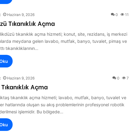
t
Haziran 9, 2026
0
11
zü Tıkanıklık Açma
likdüzü tıkanıklık açma hizmeti; konut, site, rezidans, iş merkezi
pılarda meydana gelen lavabo, mutfak, banyo, tuvalet, pimaş ve
tı tıkanıklıklarının…
 Oku
t
Haziran 9, 2026
0
7
 Tıkanıklık Açma
iktaş tıkanıklık açma hizmeti; lavabo, mutfak, banyo, tuvalet ve
er hatlarında oluşan su akış problemlerinin profesyonel robotik
iderilmesi işlemidir. Bu bölgede…
 Oku