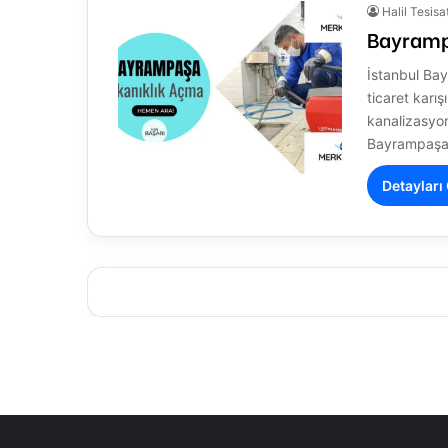
Halil Tesisa
Bayramp
İstanbul Bay
ticaret karı
kanalizasyon
Bayrampaş
Detayları