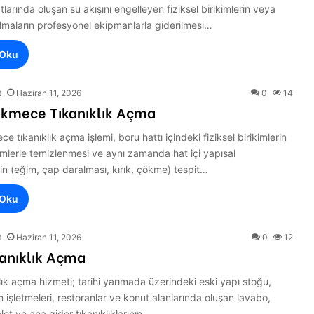
tlarında oluşan su akışını engelleyen fiziksel birikimlerin veya
lmaların profesyonel ekipmanlarla giderilmesi…
 Oku
t
Haziran 11, 2026
0
14
kmece Tıkanıklık Açma
 tıkanıklık açma işlemi, boru hattı içindeki fiziksel birikimlerin
emlerle temizlenmesi ve aynı zamanda hat içi yapısal
in (eğim, çap daralması, kırık, çökme) tespit…
 Oku
t
Haziran 11, 2026
0
12
kanıklık Açma
klık açma hizmeti; tarihi yarımada üzerindeki eski yapı stoğu,
 işletmeleri, restoranlar ve konut alanlarında oluşan lavabo,
let ve ana gider tıkanıklıklarının…