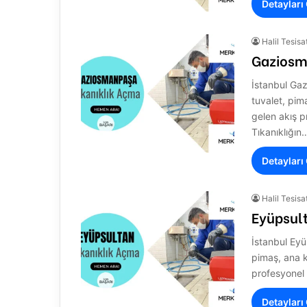
Detayları
Halil Tesisa
Gaziosm
İstanbul Ga
tuvalet, pi
gelen akış p
Tıkanıklığın
Detayları
Halil Tesisa
Eyüpsul
İstanbul Eyü
pimaş, ana k
profesyonel 
Detayları