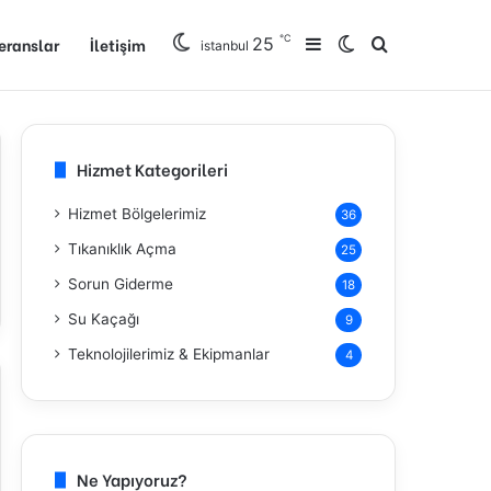
℃
eranslar
İletişim
25
Kenar Bölmesi
Dış görünümü de
Arama yap ..
istanbul
Hizmet Kategorileri
Hizmet Bölgelerimiz
36
Tıkanıklık Açma
25
Sorun Giderme
18
Su Kaçağı
9
Teknolojilerimiz & Ekipmanlar
4
Ne Yapıyoruz?