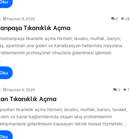
 Oku
t
Haziran 9, 2026
0
28
anpaşa Tıkanıklık Açma
ziosmanpaşa tıkanıklık açma hizmeti; lavabo, mutfak, banyo,
maş, apartman ana gideri ve kanalizasyon hatlarında meydana
roblemlerinin profesyonel cihazlarla giderilmesi işlemidir.
…
 Oku
t
Haziran 9, 2026
0
7
tan Tıkanıklık Açma
psultan tıkanıklık açma hizmeti; lavabo, mutfak, banyo, tuvalet,
olon ve kanal bağlantılarında oluşan akış problemlerinin
ekipmanlarla giderilmesini kapsayan teknik tesisat hizmetidir.…
 Oku