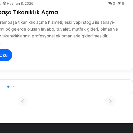
t
Haziran 8, 2026
0
9
aşa Tıkanıklık Açma
rampaşa tıkanıklık açma hizmeti; eski yapı stoğu ile sanayi-
şımı bölgelerde oluşan lavabo, tuvalet, mutfak gideri, pimaş ve
 tıkanıklıklarının profesyonel ekipmanlarla giderilmesidir.
a,…
 Oku