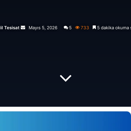
Bir
il Tesisat
Mayıs 5, 2026
5
733
5 dakika okuma 
e-
posta
göndermek