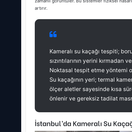
zamanlı görüntüler. Bu sistemler fiziksel hasar
artırır.
Kameralı su kaçağı tespiti; bo
sızıntılarının yerini kırmadan 
Noktasal tespit etme yöntemi ol
Su kaçağının yeri; termal kamer
ölçer aletler sayesinde kısa sü
önlenir ve gereksiz tadilat masr
İstanbul’da Kameralı Su Kaçağı