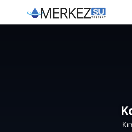
K
Kır