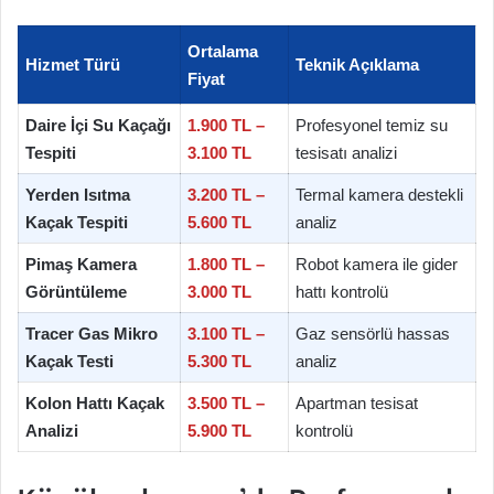
Ortalama
Hizmet Türü
Teknik Açıklama
Fiyat
Daire İçi Su Kaçağı
1.900 TL –
Profesyonel temiz su
Tespiti
3.100 TL
tesisatı analizi
Yerden Isıtma
3.200 TL –
Termal kamera destekli
Kaçak Tespiti
5.600 TL
analiz
Pimaş Kamera
1.800 TL –
Robot kamera ile gider
Görüntüleme
3.000 TL
hattı kontrolü
Tracer Gas Mikro
3.100 TL –
Gaz sensörlü hassas
Kaçak Testi
5.300 TL
analiz
Kolon Hattı Kaçak
3.500 TL –
Apartman tesisat
Analizi
5.900 TL
kontrolü