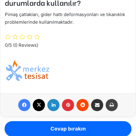
durumlarda kullanılır?
Pimaş çatlakları, gider hattı deformasyonları ve tıkanıklık
problemlerinde kullanılmaktadır.
0/5
(0 Reviews)
Facebook
X
LinkedIn
Pinterest
Reddit
E-Posta ile paylaş
Yazdır
Cevap bırakın