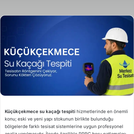
posta
göndermek
Küçükçekmece su kaçağı tespiti
hizmetlerinde en önemli
konu; eski ve yeni yapı stokunun birlikte bulunduğu
bölgelerde farklı tesisat sistemlerine uygun profesyonel
analiz yapılmasıdır. İlçede özellikle PPRC boru patlamaları,