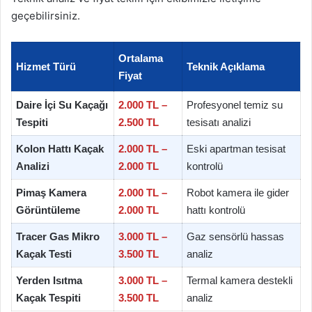
geçebilirsiniz.
Ortalama
Hizmet Türü
Teknik Açıklama
Fiyat
Daire İçi Su Kaçağı
2.000 TL –
Profesyonel temiz su
Tespiti
2.500 TL
tesisatı analizi
Kolon Hattı Kaçak
2.000 TL –
Eski apartman tesisat
Analizi
2.000 TL
kontrolü
Pimaş Kamera
2.000 TL –
Robot kamera ile gider
Görüntüleme
2.000 TL
hattı kontrolü
Tracer Gas Mikro
3.000 TL –
Gaz sensörlü hassas
Kaçak Testi
3.500 TL
analiz
Yerden Isıtma
3.000 TL –
Termal kamera destekli
Kaçak Tespiti
3.500 TL
analiz