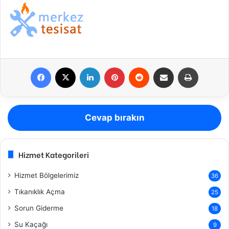
Facebook
X
LinkedIn
Pinterest
Reddit
E-Posta ile paylaş
Yazdır
Cevap bırakın
Hizmet Kategorileri
Hizmet Bölgelerimiz
36
Tıkanıklık Açma
25
Sorun Giderme
18
Su Kaçağı
9