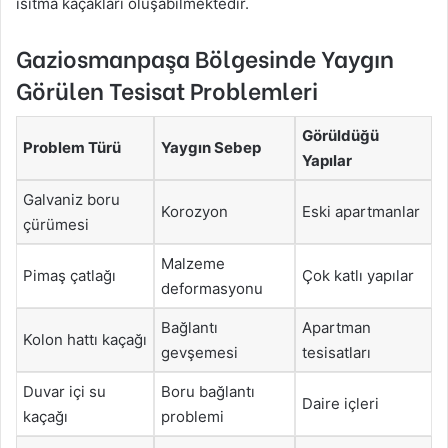
ısıtma kaçakları oluşabilmektedir.
Gaziosmanpaşa Bölgesinde Yaygın
Görülen Tesisat Problemleri
Görüldüğü
Problem Türü
Yaygın Sebep
Yapılar
Galvaniz boru
Korozyon
Eski apartmanlar
çürümesi
Malzeme
Pimaş çatlağı
Çok katlı yapılar
deformasyonu
Bağlantı
Apartman
Kolon hattı kaçağı
gevşemesi
tesisatları
Duvar içi su
Boru bağlantı
Daire içleri
kaçağı
problemi