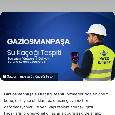
posta
göndermek
Gaziosmanpaşa Su Kaçağı Tespiti
Gaziosmanpaşa su kaçağı tespiti
hizmetlerinde en önemli
konu; eski yapı stoklarında oluşan galvaniz boru
deformasyonları ile yeni yapı tesisatlarındaki gizli
kaçakların profesyonel cihazlarla doğru şekilde analiz