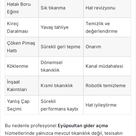
Hatalı Boru
Sık tıkanma
Hat revizyonu
Eğimi
Kireç
Temizlik ve
Yavaş tahliye
Daralması
değerlendirme
Çöken Pimaş
Sürekli geri tepme
Onarım
Hattı
Dönemsel
Köklenme
Kanal müdahalesi
tıkanıklık
İnşaat
Kısmi tıkanıklık
Robotik temizleme
Kalıntıları
Yanlış Çap
Sürekli
Hat iyileştirme
Seçimi
performans kaybı
Bu nedenle profesyonel
Eyüpsultan gider açma
hizmetlerinde yalnızca mevcut tıkanıklık değil, tesisatın