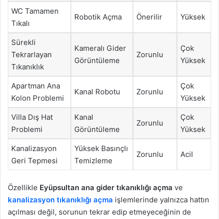
WC Tamamen
Robotik Açma
Önerilir
Yüksek
Tıkalı
Sürekli
Kameralı Gider
Çok
Tekrarlayan
Zorunlu
Görüntüleme
Yüksek
Tıkanıklık
Apartman Ana
Çok
Kanal Robotu
Zorunlu
Kolon Problemi
Yüksek
Villa Dış Hat
Kanal
Çok
Zorunlu
Problemi
Görüntüleme
Yüksek
Kanalizasyon
Yüksek Basınçlı
Zorunlu
Acil
Geri Tepmesi
Temizleme
Özellikle
Eyüpsultan ana gider tıkanıklığı açma
ve
kanalizasyon tıkanıklığı açma
işlemlerinde yalnızca hattın
açılması değil, sorunun tekrar edip etmeyeceğinin de