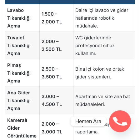
Lavabo
Daire içi lavabo ve gider
1.500 –
Tıkanıklığı
hatlarında robotik
2.000 TL
Açma
müdahale.
Tuvalet
WC giderlerinde
2.000 –
Tıkanıklığı
profesyonel cihaz
2.500 TL
Açma
kullanımı.
Pimaş
2.500 –
Bina içi kolon ve ortak
Tıkanıklığı
3.500 TL
gider sistemleri.
Açma
Ana Gider
3.000 –
Apartman ve site ana hat
Tıkanıklığı
4.500 TL
müdahaleleri.
Açma
Kameralı
Hemen Ara
2.000 –
Teşhis ve detaylı teknik
Gider
3.000 TL
raporlama.
Görüntüleme