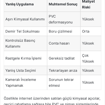
Maliyet
Yanlış Uygulama
Muhtemel Sonuç
Riski
PVC
Aşırı Kimyasal Kullanımı
Yüksek
deformasyonu
Demir Tel Sokulması
Boru çizilmesi
Orta
Kontrolsüz Basınç
Conta hasarı
Yüksek
Kullanımı
Çok
Rastgele Kırma İşlemi
Gereksiz tadilat
Yüksek
Yanlış Usta Seçimi
Tekrarlayan arıza
Yüksek
Kameralı İnceleme
Sorunun tekrar
Yüksek
Yapmamak
etmesi
Özellikle internet üzerinden satılan güçlü kimyasal açıcılar,
geçici rahatlama sağlasa bile PVC ve pimaş sistemlerinde