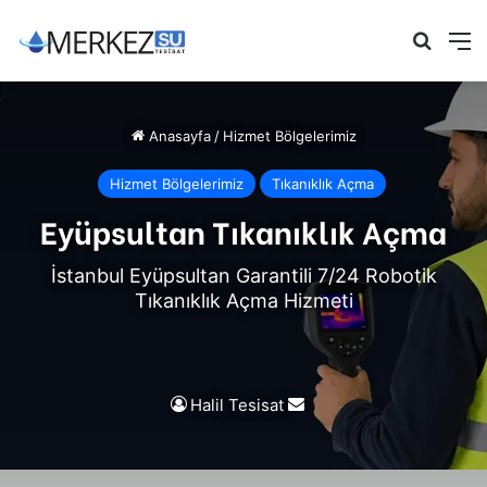
Arama 
M
Anasayfa
/
Hizmet Bölgelerimiz
Hizmet Bölgelerimiz
Tıkanıklık Açma
Eyüpsultan Tıkanıklık Açma
İstanbul Eyüpsultan Garantili 7/24 Robotik
Tıkanıklık Açma Hizmeti
Bir
Halil Tesisat
e-
posta
göndermek